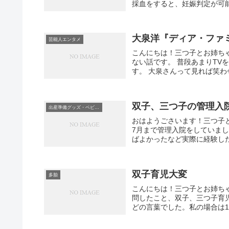
採血をすると、妊娠判定が可能
大泉洋『ディア・ファ
芸能人エンタメ
こんにちは！三つ子とお姉ち
ない話です。 普段あまりT
す。 大泉さんって見れば笑わ
双子、三つ子の管理入
出産準備グッズ・ベビーグッズ
おはようごさいます！三つ子
7月まで管理入院をしていま
ばよかったなど実際に経験した
双子育児大変
多胎
こんにちは！三つ子とお姉ち
問したこと、双子、三つ子育
どの言葉でした。私の場合は1