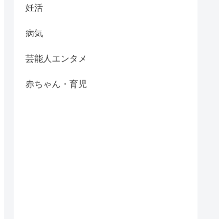
妊活
病気
芸能人エンタメ
赤ちゃん・育児