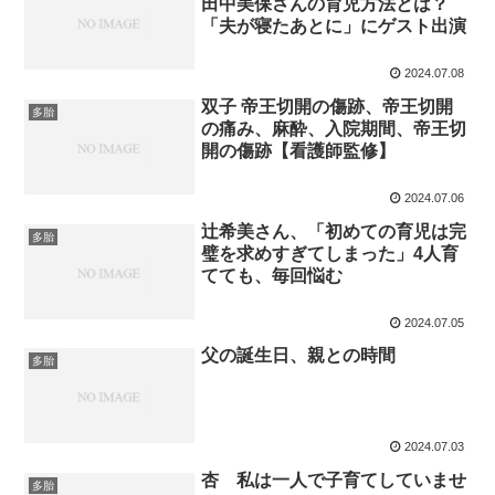
田中美保さんの育児方法とは？
「夫が寝たあとに」にゲスト出演
2024.07.08
双子 帝王切開の傷跡、帝王切開
多胎
の痛み、麻酔、入院期間、帝王切
開の傷跡【看護師監修】
2024.07.06
辻希美さん、「初めての育児は完
多胎
璧を求めすぎてしまった」4人育
てても、毎回悩む
2024.07.05
父の誕生日、親との時間
多胎
2024.07.03
杏 私は一人で子育てしていませ
多胎