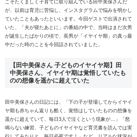
こそたくましく子育てに取り組んでいる田中美保さんだ
が、以前は育児に苦悩し、インスタグラムで悩みを明かし
ていたこともあったといいます。今回ゲストで出演されて
いた、「夫が寝たあとに」の番組の中で、当時はまだ次男
が誕生したばかりの頃で、長男が「イヤイヤ期」の真っ最
中だった時のことを今回話されていました。
【田中美保さん 子どものイヤイヤ期】田
中美保さん、イヤイヤ期は覚悟していたも
のの想像を遥かに超えていた
田中美保さんの日記には、「下の子が登場してからイヤイ
ヤ期も赤ちゃん返りも酷く、覚悟はしていたものの想像を
遥かに超えていて、毎日3人で泣くという現象が…」「怒
鳴らない練習、子どものイヤイヤなど育児書を読んでは実
行してみたりと…毎日必死です！」など、リアルな状況が