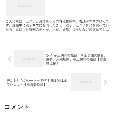
こんにちは！三つ子とお姉ちゃんの育児奮闘中、看護師ママのひろで
す。妊娠中に双子ママに質問したこと、双子、三つ子育児を調べてい
たら、目にした質問の多くが、大変、過酷、つらいなどの言葉でし
た。私の場合は1歳の三つ子と3歳娘の育児ですが、辛い時期...
双子 帝王切開の傷跡、帝王切開の痛み、
麻酔、入院期間、帝王切開の傷跡【看護
師監修】
妊活おりものシートって何？看護師目線
でレビュー【看護師監修】
コメント