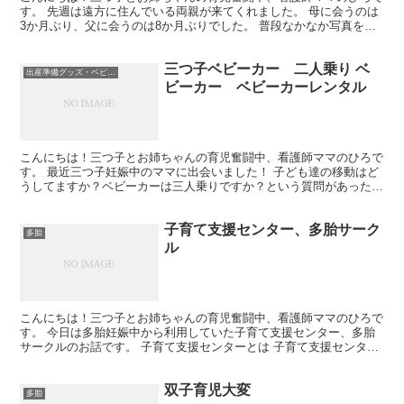
す。 先週は遠方に住んでいる両親が来てくれました。 母に会うのは
3か月ぶり、父に会うのは8か月ぶりでした。 普段なかなか写真を送
ったりもできていなかったので、 4人の子どもたちの...
三つ子ベビーカー 二人乗り ベ
出産準備グッズ・ベビーグッズ
ビーカー ベビーカーレンタル
こんにちは！三つ子とお姉ちゃんの育児奮闘中、看護師ママのひろで
す。 最近三つ子妊娠中のママに出会いました！ 子ども達の移動はど
うしてますか？ベビーカーは三人乗りですか？という質問があったの
で記事にまとめてみました。 三つ子ベビーカーとは 3...
子育て支援センター、多胎サーク
多胎
ル
こんにちは！三つ子とお姉ちゃんの育児奮闘中、看護師ママのひろで
す。 今日は多胎妊娠中から利用していた子育て支援センター、多胎
サークルのお話です。 子育て支援センターとは 子育て支援センター
は、原則、乳幼児の子どもと子どもを持つ親が交流を深め...
双子育児大変
多胎