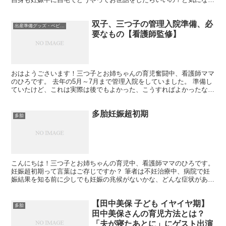
たことなので記事にしておきます。 あくまで筆者の場合で...
双子、三つ子の管理入院準備、必
出産準備グッズ・ベビーグッズ
要なもの【看護師監修】
おはようごさいます！三つ子とお姉ちゃんの育児奮闘中、看護師ママ
のひろです。 去年の5月～7月まで管理入院をしていました。 準備し
ていたけど、これは実際は後でもよかった、こうすればよかったなど
実際に経験したことをまとめておきます。 入院直後か...
多胎妊娠超初期
多胎
こんにちは！三つ子とお姉ちゃんの育児中、看護師ママのひろです。
妊娠超初期って言葉はご存じですか？ 筆者は不妊治療中、病院で妊
娠結果を知る前に少しでも妊娠の兆候がないかな、どんな症状がある
のか知りたいと思った時にこの言葉に出会いました。 医...
【田中美保 子ども イヤイヤ期】
多胎
田中美保さんの育児方法とは？
「夫が寝たあとに」にゲスト出演