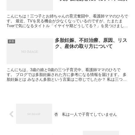
こんにちは！三つ子とお姉ちゃんの育児奮闘中、看護師ママのひろで
す。 最近、TVを見る機会が少なくなっているのですが、たまたま
Tverで気になるタイトル「イヤイヤ期どうしてる？」を見つけまし
た！「夫が寝たあとに」の内容が全部子育てママが共感す...
多胎妊娠、不妊治療、原因、リス
多胎
ク、産休の取り方について
こんにちは、3歳の娘と0歳の三つ子育児中、看護師ママのひろで
す。 ブログでは多胎妊娠された方に参考になる情報を届けます。 多
胎妊娠とは みなさん多胎という言葉はご存じでしたか？ 私は三つ子
を妊娠するまではなじみのない言葉でした。 多胎妊娠と...
杏 私は一人で子育てしていません